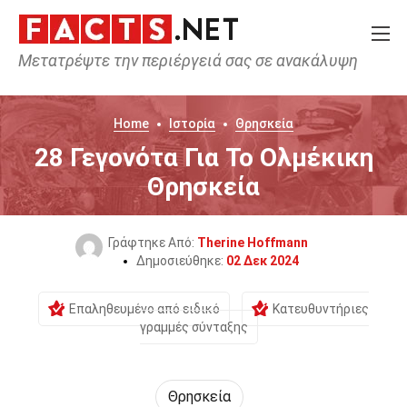
Μετατρέψτε την περιέργειά σας σε ανακάλυψη
Home
Ιστορία
Θρησκεία
28 Γεγονότα Για Το Ολμέκικη
Θρησκεία
Γράφτηκε Από:
Therine Hoffmann
Δημοσιεύθηκε:
02 Δεκ 2024
Επαληθευμένο από ειδικό
Κατευθυντήριες
γραμμές σύνταξης
Θρησκεία