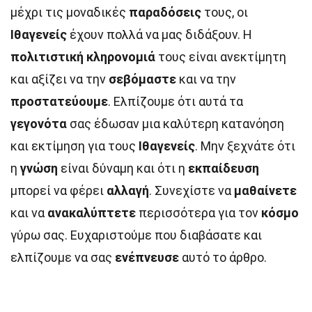
μέχρι τις μοναδικές
παραδόσεις
τους, οι
Ιθαγενείς
έχουν πολλά να μας διδάξουν. Η
πολιτιστική κληρονομιά
τους είναι ανεκτίμητη
και αξίζει να την
σεβόμαστε
και να την
προστατεύουμε
. Ελπίζουμε ότι αυτά τα
γεγονότα
σας έδωσαν μια καλύτερη κατανόηση
και εκτίμηση για τους
Ιθαγενείς
. Μην ξεχνάτε ότι
η
γνώση
είναι δύναμη και ότι η
εκπαίδευση
μπορεί να φέρει
αλλαγή
. Συνεχίστε να
μαθαίνετε
και να
ανακαλύπτετε
περισσότερα για τον
κόσμο
γύρω σας. Ευχαριστούμε που διαβάσατε και
ελπίζουμε να σας
ενέπνευσε
αυτό το άρθρο.