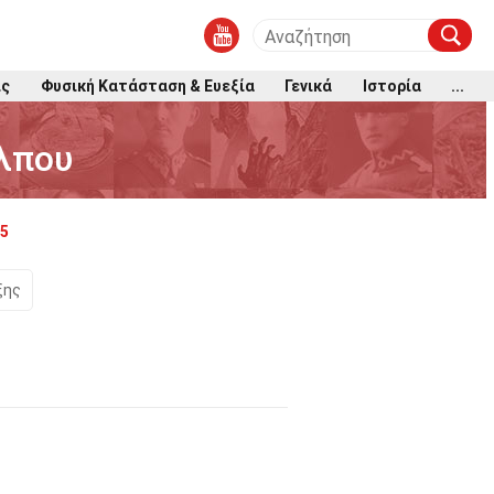
ις
Φυσική Κατάσταση & Ευεξία
Γενικά
Ιστορία
...
όλπου
25
ξης