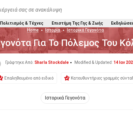
ιέργειά σας σε ανακάλυψη
Πολιτισμός & Τέχνες
Επιστήμη Της Γης & Ζωής
Εκδηλώσε
Home
Ιστορία
Ιστορικά Γεγονότα
εγονότα Για Το Πόλεμος Του Κ
Γράφτηκε Από:
Sharla Stockdale
Modified & Updated:
14 Ιαν 20
Επαληθευμένο από ειδικό
Κατευθυντήριες γραμμές σύντα
Ιστορικά Γεγονότα