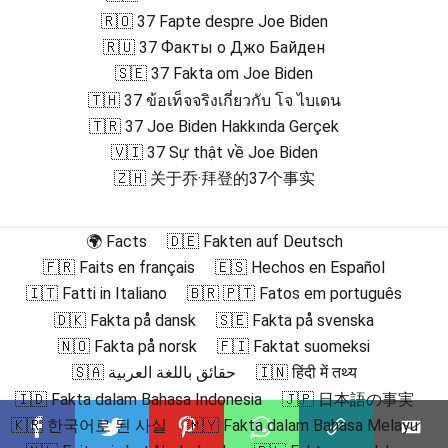
🇷🇴 37 Fapte despre Joe Biden
🇷🇺 37 Факты о Джо Байден
🇸🇪 37 Fakta om Joe Biden
🇹🇭 37 ข้อเท็จจริงเกี่ยวกับ โจ ไบเดน
🇹🇷 37 Joe Biden Hakkında Gerçek
🇻🇮 37 Sự thật về Joe Biden
🇿🇭 关于乔·拜登的37个事实
🌍 Facts
🇩🇪 Fakten auf Deutsch
🇫🇷 Faits en français
🇪🇸 Hechos en Español
🇮🇹 Fatti in Italiano
🇧🇷 🇵🇹 Fatos em português
🇩🇰 Fakta på dansk
🇸🇪 Fakta på svenska
🇳🇴 Fakta på norsk
🇫🇮 Faktat suomeksi
🇸🇦 حقائق باللغة العربية
🇮🇳 हिंदी में तथ्य
🇮🇩 Fakta dalam Bahasa Indonesia
🇯🇵 日本語の事実
🇰🇷 한국어로 된 사실
🇲🇾 Fakta dalam Bahasa Melayu