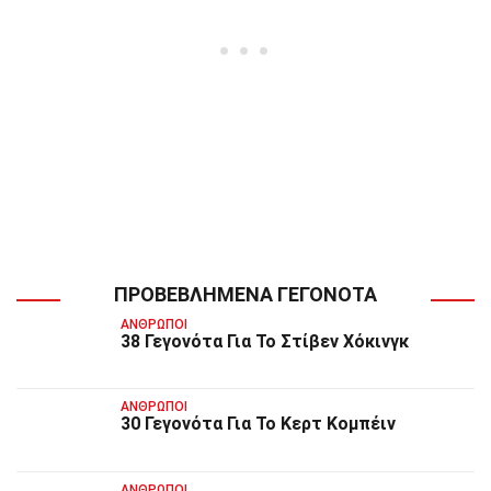
ΠΡΟΒΕΒΛΗΜΈΝΑ ΓΕΓΟΝΌΤΑ
ΆΝΘΡΩΠΟΙ
38 Γεγονότα Για Το Στίβεν Χόκινγκ
ΆΝΘΡΩΠΟΙ
30 Γεγονότα Για Το Κερτ Κομπέιν
ΆΝΘΡΩΠΟΙ