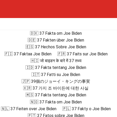
🇩🇰 37 Fakta om Joe Biden
🇩🇪 37 Fakten über Joe Biden
🇪🇸 37 Hechos Sobre Joe Biden
🇫🇮 37 Faktaa Joe Biden
🇫🇷 37 Faits sur Joe Biden
🇭🇮 जो बाइडन के बारे में 37 तथ्य
🇮🇩 37 Fakta tentang Joe Biden
🇮🇹 37 Fatti su Joe Biden
🇯🇵 39個のジョーイ・キングの事実
🇰🇷 37 가지 조 바이든에 대한 사실
🇲🇸 37 Fakta tentang Joe Biden
🇳🇴 37 Fakta om Joe Biden
🇳🇱 37 Feiten over Joe Biden
🇵🇱 37 Fakty o Joe Biden
🇵🇹 37 Fatos sobre Joe Biden