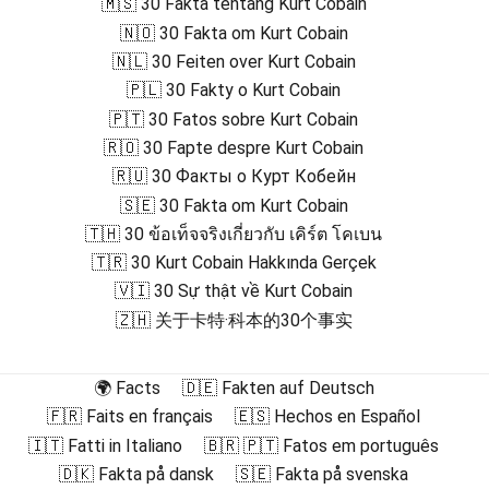
🇲🇸 30 Fakta tentang Kurt Cobain
🇳🇴 30 Fakta om Kurt Cobain
🇳🇱 30 Feiten over Kurt Cobain
🇵🇱 30 Fakty o Kurt Cobain
🇵🇹 30 Fatos sobre Kurt Cobain
🇷🇴 30 Fapte despre Kurt Cobain
🇷🇺 30 Факты о Курт Кобейн
🇸🇪 30 Fakta om Kurt Cobain
🇹🇭 30 ข้อเท็จจริงเกี่ยวกับ เคิร์ต โคเบน
🇹🇷 30 Kurt Cobain Hakkında Gerçek
🇻🇮 30 Sự thật về Kurt Cobain
🇿🇭 关于卡特·科本的30个事实
🌍 Facts
🇩🇪 Fakten auf Deutsch
🇫🇷 Faits en français
🇪🇸 Hechos en Español
🇮🇹 Fatti in Italiano
🇧🇷 🇵🇹 Fatos em português
🇩🇰 Fakta på dansk
🇸🇪 Fakta på svenska