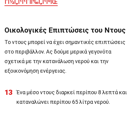
Î‘Î½Ï„Î¹Î¹Î´ÏÏ‰Ï„Î¹ÎºÏŒ
Οικολογικές Επιπτώσεις του Ντους
Το ντους μπορεί να έχει σημαντικές επιπτώσεις
στο περιβάλλον. Ας δούμε μερικά γεγονότα
σχετικά με την κατανάλωση νερού και την
εξοικονόμηση ενέργειας.
13
Ένα μέσο ντους διαρκεί περίπου 8 λεπτά και
καταναλώνει περίπου 65 λίτρα νερού.