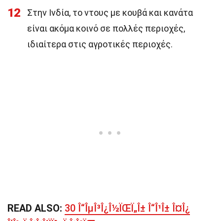
12
Στην Ινδία, το ντους με κουβά και κανάτα
είναι ακόμα κοινό σε πολλές περιοχές,
ιδιαίτερα στις αγροτικές περιοχές.
READ ALSO:
30 Î“ÎµÎ³Î¿Î½ÏŒÏ„Î± Î“Î¹Î± Î¤Î¿