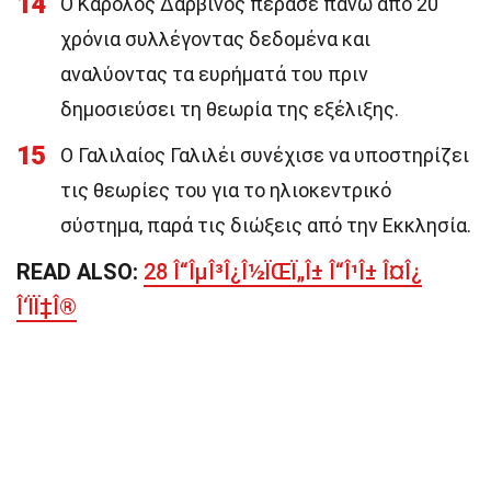
14
Ο Κάρολος Δαρβίνος πέρασε πάνω από 20
χρόνια συλλέγοντας δεδομένα και
αναλύοντας τα ευρήματά του πριν
δημοσιεύσει τη θεωρία της εξέλιξης.
15
Ο Γαλιλαίος Γαλιλέι συνέχισε να υποστηρίζει
τις θεωρίες του για το ηλιοκεντρικό
σύστημα, παρά τις διώξεις από την Εκκλησία.
READ ALSO:
28 Î“ÎµÎ³Î¿Î½ÏŒÏ„Î± Î“Î¹Î± Î¤Î¿
Î‘ÏÏ‡Î®