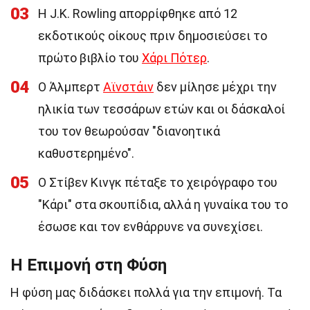
03
Η J.K. Rowling απορρίφθηκε από 12
εκδοτικούς οίκους πριν δημοσιεύσει το
πρώτο βιβλίο του
Χάρι Πότερ
.
04
Ο Άλμπερτ
Αϊνστάιν
δεν μίλησε μέχρι την
ηλικία των τεσσάρων ετών και οι δάσκαλοί
του τον θεωρούσαν "διανοητικά
καθυστερημένο".
05
Ο Στίβεν Κινγκ πέταξε το χειρόγραφο του
"Κάρι" στα σκουπίδια, αλλά η γυναίκα του το
έσωσε και τον ενθάρρυνε να συνεχίσει.
Η Επιμονή στη Φύση
Η φύση μας διδάσκει πολλά για την επιμονή. Τα