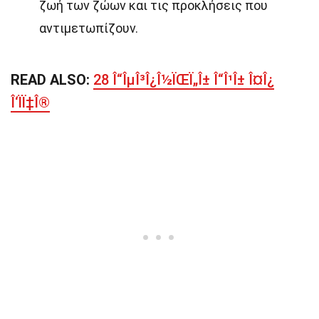
ζωή των ζώων και τις προκλήσεις που
αντιμετωπίζουν.
READ ALSO:
28 Î“ÎµÎ³Î¿Î½ÏŒÏ„Î± Î“Î¹Î± Î¤Î¿
Î‘ÏÏ‡Î®