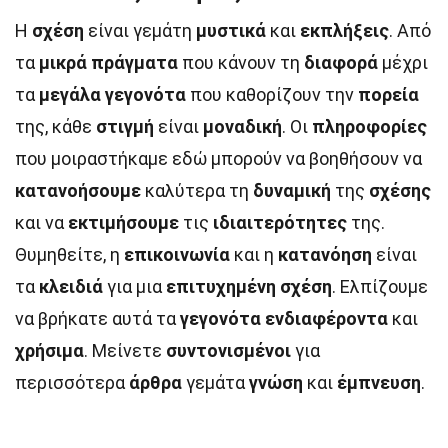
Η
σχέση
είναι γεμάτη
μυστικά
και
εκπλήξεις
. Από
τα
μικρά πράγματα
που κάνουν τη
διαφορά
μέχρι
τα
μεγάλα γεγονότα
που καθορίζουν την
πορεία
της, κάθε
στιγμή
είναι
μοναδική
. Οι
πληροφορίες
που μοιραστήκαμε εδώ μπορούν να βοηθήσουν να
κατανοήσουμε
καλύτερα τη
δυναμική
της
σχέσης
και να
εκτιμήσουμε
τις
ιδιαιτερότητες
της.
Θυμηθείτε, η
επικοινωνία
και η
κατανόηση
είναι
τα
κλειδιά
για μια
επιτυχημένη
σχέση
. Ελπίζουμε
να βρήκατε αυτά τα
γεγονότα
ενδιαφέροντα
και
χρήσιμα
. Μείνετε
συντονισμένοι
για
περισσότερα
άρθρα
γεμάτα
γνώση
και
έμπνευση
.