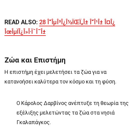
READ ALSO:
28 Î“ÎµÎ³Î¿Î½ÏŒÏ„Î± Î“Î¹Î± Î¤Î¿
ÎœÎµÏÎ¿Î»Î·ÏˆÎ¯Î±
Ζώα και Επιστήμη
Η επιστήμη έχει μελετήσει τα ζώα για να
κατανοήσει καλύτερα τον κόσμο και τη φύση.
Ο Κάρολος Δαρβίνος ανέπτυξε τη θεωρία της
εξέλιξης μελετώντας τα ζώα στα νησιά
Γκαλαπάγκος.