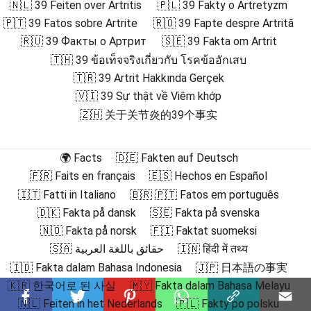
🇳🇱 39 Feiten over Artritis
🇵🇱 39 Fakty o Artretyzm
🇵🇹 39 Fatos sobre Artrite
🇷🇴 39 Fapte despre Artrită
🇷🇺 39 Факты о Артрит
🇸🇪 39 Fakta om Artrit
🇹🇭 39 ข้อเท็จจริงเกี่ยวกับ โรคข้ออักเสบ
🇹🇷 39 Artrit Hakkında Gerçek
🇻🇮 39 Sự thật về Viêm khớp
🇿🇭 关于关节炎的39个事实
🌍 Facts
🇩🇪 Fakten auf Deutsch
🇫🇷 Faits en français
🇪🇸 Hechos en Español
🇮🇹 Fatti in Italiano
🇧🇷 🇵🇹 Fatos em português
🇩🇰 Fakta på dansk
🇸🇪 Fakta på svenska
🇳🇴 Fakta på norsk
🇫🇮 Faktat suomeksi
🇸🇦 حقائق باللغة العربية
🇮🇳 हिंदी में तथ्य
🇮🇩 Fakta dalam Bahasa Indonesia
🇯🇵 日本語の事実
🇰🇷 한국어로 된 사실
🇲🇾 Fakta dalam Bahasa Melayu
🇳🇱 Feiten in het Nederlands
🇵🇱 Fakty po polsku