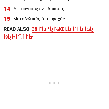
14
Αυτοάνοσες αντιδράσεις.
15
Μεταβολικές διαταραχές.
READ ALSO:
38 Î“ÎµÎ³Î¿Î½ÏŒÏ„Î± Î“Î¹Î± Î¤Î¿
ÎšÎ¿Î»Î¯Ï„Î¹Î´Î±