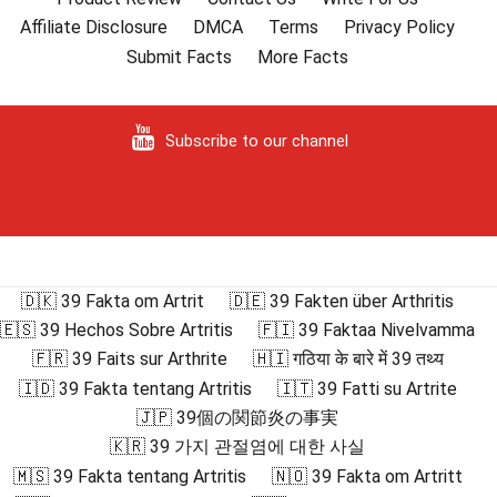
Affiliate Disclosure
DMCA
Terms
Privacy Policy
Submit Facts
More Facts
Subscribe to our channel
🇩🇰 39 Fakta om Artrit
🇩🇪 39 Fakten über Arthritis
🇪🇸 39 Hechos Sobre Artritis
🇫🇮 39 Faktaa Nivelvamma
🇫🇷 39 Faits sur Arthrite
🇭🇮 गठिया के बारे में 39 तथ्य
🇮🇩 39 Fakta tentang Artritis
🇮🇹 39 Fatti su Artrite
🇯🇵 39個の関節炎の事実
🇰🇷 39 가지 관절염에 대한 사실
🇲🇸 39 Fakta tentang Artritis
🇳🇴 39 Fakta om Artritt