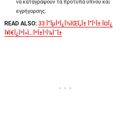
να καταγράψουν τα πρότυπα ύπνου και
εγρήγορσης.
READ ALSO:
33 Î“ÎµÎ³Î¿Î½ÏŒÏ„Î± Î“Î¹Î± Î¤Î¿
Î¥Ï€Î¿Î³Î»Ï…ÎºÎ±Î¹Î¼Î¯Î±