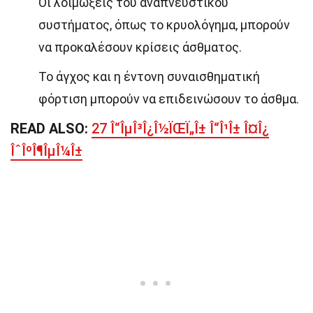
Οι λοιμώξεις του αναπνευστικού
συστήματος, όπως το κρυολόγημα, μπορούν
να προκαλέσουν κρίσεις άσθματος.
Το άγχος και η έντονη συναισθηματική
φόρτιση μπορούν να επιδεινώσουν το άσθμα.
READ ALSO:
27 Î“ÎµÎ³Î¿Î½ÏŒÏ„Î± Î“Î¹Î± Î¤Î¿
ÎˆÎºÎ¶ÎµÎ¼Î±