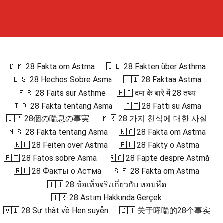
🇩🇰 28 Fakta om Astma
🇩🇪 28 Fakten über Asthma
🇪🇸 28 Hechos Sobre Asma
🇫🇮 28 Faktaa Astma
🇫🇷 28 Faits sur Asthme
🇭🇮 दमा के बारे में 28 तथ्य
🇮🇩 28 Fakta tentang Asma
🇮🇹 28 Fatti su Asma
🇯🇵 28個の喘息の事実
🇰🇷 28 가지 천식에 대한 사실
🇲🇸 28 Fakta tentang Asma
🇳🇴 28 Fakta om Astma
🇳🇱 28 Feiten over Astma
🇵🇱 28 Fakty o Astma
🇵🇹 28 Fatos sobre Asma
🇷🇴 28 Fapte despre Astmă
🇷🇺 28 Факты о Астма
🇸🇪 28 Fakta om Astma
🇹🇭 28 ข้อเท็จจริงเกี่ยวกับ หอบหืด
🇹🇷 28 Astım Hakkında Gerçek
🇻🇮 28 Sự thật về Hen suyễn
🇿🇭 关于哮喘的28个事实