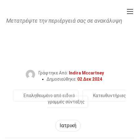
Μετατρέψτε την περιέργειά σας σε ανακάλυψη
Home
Φυσική Κατάσταση & Ευεξία
Ιατρική
28 Γεγονότα Για Το Άσθμα
Γράφτηκε Από:
Indira Mccartney
Δημοσιεύθηκε:
02 Δεκ 2024
Επαληθευμένο από ειδικό
Κατευθυντήριες
γραμμές σύνταξης
Ιατρική