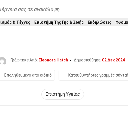
ιέργειά σας σε ανακάλυψη
ισμός & Τέχνες
Επιστήμη Της Γης & Ζωής
Εκδηλώσεις
Φυσικ
Home
Φυσική Κατάσταση & Ευεξία
Επιστήμη Υγείας
29 Γεγονότα Για Το Μαστίτιδα
Γράφτηκε Από:
Eleonora Hatch
Δημοσιεύθηκε:
02 Δεκ 2024
Επαληθευμένο από ειδικό
Κατευθυντήριες γραμμές σύντα
Επιστήμη Υγείας