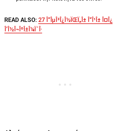
READ ALSO:
27 Î“ÎµÎ³Î¿Î½ÏŒÏ„Î± Î“Î¹Î± Î¤Î¿
Î‘Î½Î¬ÎºÎ±Î¼ÏˆÎ·