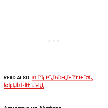
READ ALSO:
31 Î“ÎµÎ³Î¿Î½ÏŒÏ„Î± Î“Î¹Î± Î¤Î¿
Î¤ÎµÏ„ÏÎ±ÎºÎ­Ï†Î±Î»Î¿Ï‚