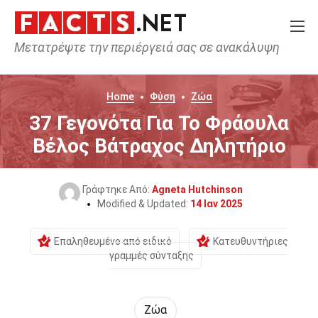
Μετατρέψτε την περιέργειά σας σε ανακάλυψη
Home
Φύση
Ζώα
37 Γεγονότα Για Το Φράουλα
Βέλος Βάτραχος Δηλητήριο
Γράφτηκε Από:
Agneta Hutchinson
Modified & Updated:
14 Ιαν 2025
Επαληθευμένο από ειδικό
Κατευθυντήριες
γραμμές σύνταξης
Ζώα