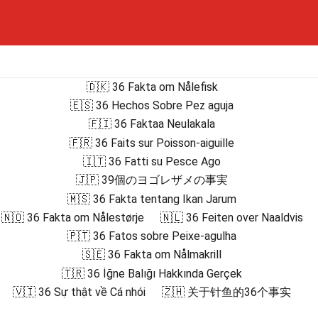
🇩🇰 36 Fakta om Nålefisk
🇪🇸 36 Hechos Sobre Pez aguja
🇫🇮 36 Faktaa Neulakala
🇫🇷 36 Faits sur Poisson-aiguille
🇮🇹 36 Fatti su Pesce Ago
🇯🇵 39個のヨゴレザメの事実
🇲🇸 36 Fakta tentang Ikan Jarum
🇳🇴 36 Fakta om Nålestørje
🇳🇱 36 Feiten over Naaldvis
🇵🇹 36 Fatos sobre Peixe-agulha
🇸🇪 36 Fakta om Nålmakrill
🇹🇷 36 İğne Balığı Hakkında Gerçek
🇻🇮 36 Sự thật về Cá nhói
🇿🇭 关于针鱼的36个事实