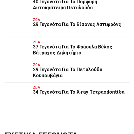
40 Γεγονότα Για Το Πορφυρή
Αυτοκράτειρα Πεταλούδα
ΖΏΑ
29 Γεγονότα Για Το Βίσονας Λατιφρόνς
ΖΏΑ
37 Γεγονότα Για Το Φράουλα Βέλος
Βάτραχος Δηλητήριο
ΖΏΑ
29 Γεγονότα Για Το Πεταλούδα
Κουκουβάγια
ΖΏΑ
34 Γεγονότα Για Το Χ-ray Τετραodontίδα