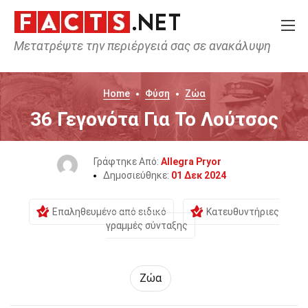
Μετατρέψτε την περιέργειά σας σε ανακάλυψη
Home
Φύση
Ζώα
36 Γεγονότα Για Το Λούτσος
Γράφτηκε Από:
Allegra Pryor
Δημοσιεύθηκε:
01 Δεκ 2024
Επαληθευμένο από ειδικό
Κατευθυντήριες
γραμμές σύνταξης
Ζώα