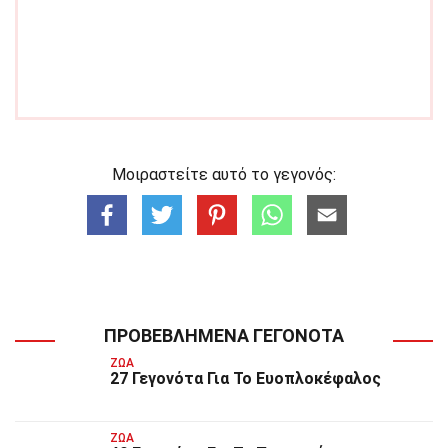
Μοιραστείτε αυτό το γεγονός:
ΠΡΟΒΕΒΛΗΜΈΝΑ ΓΕΓΟΝΌΤΑ
ΖΏΑ
27 Γεγονότα Για Το Ευοπλοκέφαλος
ΖΏΑ