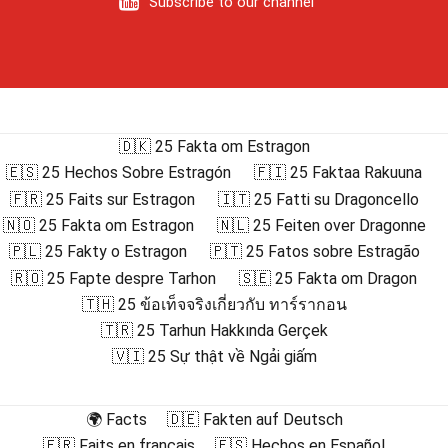
Subscribe to our channel
🇩🇰 25 Fakta om Estragon
🇪🇸 25 Hechos Sobre Estragón
🇫🇮 25 Faktaa Rakuuna
🇫🇷 25 Faits sur Estragon
🇮🇹 25 Fatti su Dragoncello
🇳🇴 25 Fakta om Estragon
🇳🇱 25 Feiten over Dragonne
🇵🇱 25 Fakty o Estragon
🇵🇹 25 Fatos sobre Estragão
🇷🇴 25 Fapte despre Tarhon
🇸🇪 25 Fakta om Dragon
🇹🇭 25 ข้อเท็จจริงเกี่ยวกับ ทาร์รากอน
🇹🇷 25 Tarhun Hakkında Gerçek
🇻🇮 25 Sự thật về Ngải giấm
🌍 Facts
🇩🇪 Fakten auf Deutsch
🇫🇷 Faits en français
🇪🇸 Hechos en Español