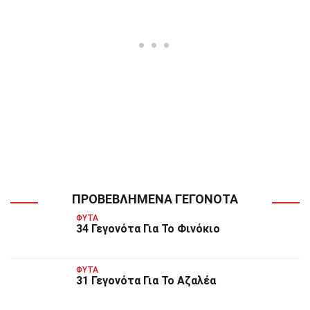
ΠΡΟΒΕΒΛΗΜΈΝΑ ΓΕΓΟΝΌΤΑ
ΦΥΤΆ
34 Γεγονότα Για Το Φινόκιο
ΦΥΤΆ
31 Γεγονότα Για Το Αζαλέα