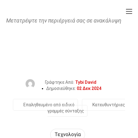
Μετατρέψτε την περιέργειά σας σε ανακάλυψη
Home
Επιστήμη
Τεχνολογία
32 Γεγονότα Για Το
Υπολογιστικό Νέφος
Γράφτηκε Από:
Tybi David
Δημοσιεύθηκε:
02 Δεκ 2024
Επαληθευμένο από ειδικό
Κατευθυντήριες
γραμμές σύνταξης
Τεχνολογία