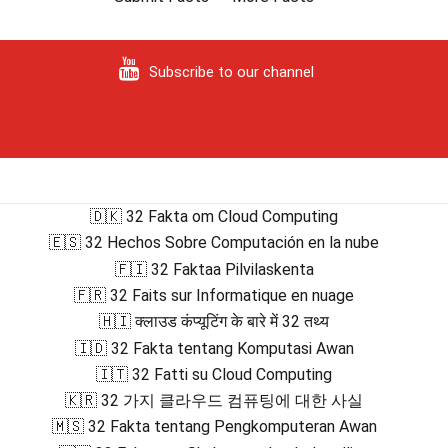
Subscribe to our channel
🇩🇰 32 Fakta om Cloud Computing
🇪🇸 32 Hechos Sobre Computación en la nube
🇫🇮 32 Faktaa Pilvilaskenta
🇫🇷 32 Faits sur Informatique en nuage
🇭🇮 क्लाउड कंप्यूटिंग के बारे में 32 तथ्य
🇮🇩 32 Fakta tentang Komputasi Awan
🇮🇹 32 Fatti su Cloud Computing
🇰🇷 32 가지 클라우드 컴퓨팅에 대한 사실
🇲🇸 32 Fakta tentang Pengkomputeran Awan