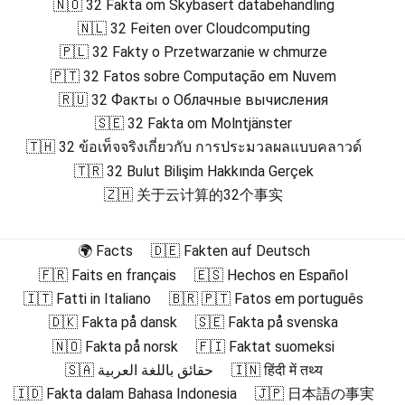
🇳🇴 32 Fakta om Skybasert databehandling
🇳🇱 32 Feiten over Cloudcomputing
🇵🇱 32 Fakty o Przetwarzanie w chmurze
🇵🇹 32 Fatos sobre Computação em Nuvem
🇷🇺 32 Факты о Облачные вычисления
🇸🇪 32 Fakta om Molntjänster
🇹🇭 32 ข้อเท็จจริงเกี่ยวกับ การประมวลผลแบบคลาวด์
🇹🇷 32 Bulut Bilişim Hakkında Gerçek
🇿🇭 关于云计算的32个事实
🌍 Facts
🇩🇪 Fakten auf Deutsch
🇫🇷 Faits en français
🇪🇸 Hechos en Español
🇮🇹 Fatti in Italiano
🇧🇷 🇵🇹 Fatos em português
🇩🇰 Fakta på dansk
🇸🇪 Fakta på svenska
🇳🇴 Fakta på norsk
🇫🇮 Faktat suomeksi
🇸🇦 حقائق باللغة العربية
🇮🇳 हिंदी में तथ्य
🇮🇩 Fakta dalam Bahasa Indonesia
🇯🇵 日本語の事実