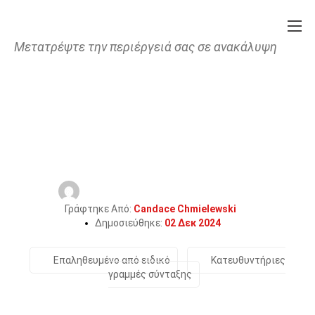
Μετατρέψτε την περιέργειά σας σε ανακάλυψη
Home
Επιστήμη
Τεχνολογία
32 Γεγονότα Για Το
Ηλεκτρονικό Ψάρεμα
Γράφτηκε Από:
Candace Chmielewski
Δημοσιεύθηκε:
02 Δεκ 2024
Επαληθευμένο από ειδικό
Κατευθυντήριες
γραμμές σύνταξης