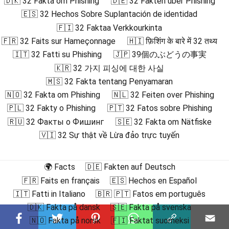
🇩🇰 32 Fakta om Phishing
🇩🇪 32 Fakten über Phishing
🇪🇸 32 Hechos Sobre Suplantación de identidad
🇫🇮 32 Faktaa Verkkourkinta
🇫🇷 32 Faits sur Hameçonnage
🇭🇮 फ़िशिंग के बारे में 32 तथ्य
🇮🇹 32 Fatti su Phishing
🇯🇵 39個のぶどうの事実
🇰🇷 32 가지 피싱에 대한 사실
🇲🇸 32 Fakta tentang Penyamaran
🇳🇴 32 Fakta om Phishing
🇳🇱 32 Feiten over Phishing
🇵🇱 32 Fakty o Phishing
🇵🇹 32 Fatos sobre Phishing
🇷🇺 32 Факты о Фишинг
🇸🇪 32 Fakta om Nätfiske
🇻🇮 32 Sự thật về Lừa đảo trực tuyến
🌍 Facts
🇩🇪 Fakten auf Deutsch
🇫🇷 Faits en français
🇪🇸 Hechos en Español
🇮🇹 Fatti in Italiano
🇧🇷 🇵🇹 Fatos em português
🇩🇰 Fakta på dansk
🇸🇪 Fakta på svenska
🇳🇴 Fakta på norsk
🇫🇮 Faktat suomeksi