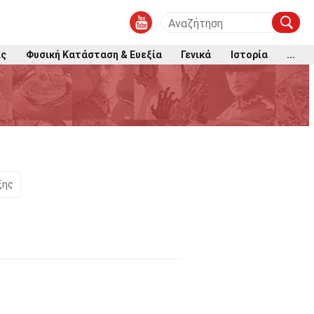
ις
Φυσική Κατάσταση & Ευεξία
Γενικά
Ιστορία
...
ξης