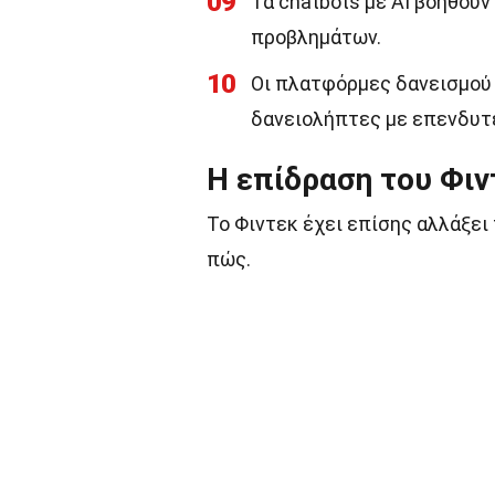
09
Τα chatbots με AI βοηθού
προβλημάτων.
10
Οι πλατφόρμες δανεισμού p
δανειολήπτες με επενδυτέ
Η επίδραση του Φιν
Το Φιντεκ έχει επίσης αλλάξει
πώς.