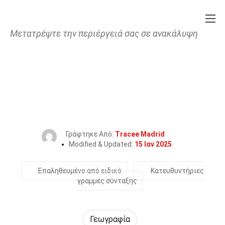
Μετατρέψτε την περιέργειά σας σε ανακάλυψη
Home
Επιστήμη
Γεωγραφία
35 Γεγονότα Για Το Ρεύματα
Αναστροφής
Γράφτηκε Από:
Tracee Madrid
Modified & Updated:
15 Ιαν 2025
Επαληθευμένο από ειδικό
Κατευθυντήριες
γραμμές σύνταξης
Γεωγραφία