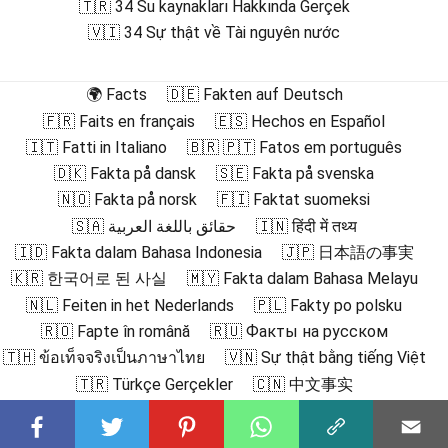
🇹🇷 34 Su kaynakları Hakkında Gerçek
🇻🇮 34 Sự thật về Tài nguyên nước
🌍 Facts
🇩🇪 Fakten auf Deutsch
🇫🇷 Faits en français
🇪🇸 Hechos en Español
🇮🇹 Fatti in Italiano
🇧🇷 🇵🇹 Fatos em português
🇩🇰 Fakta på dansk
🇸🇪 Fakta på svenska
🇳🇴 Fakta på norsk
🇫🇮 Faktat suomeksi
🇸🇦 حقائق باللغة العربية
🇮🇳 हिंदी में तथ्य
🇮🇩 Fakta dalam Bahasa Indonesia
🇯🇵 日本語の事実
🇰🇷 한국어로 된 사실
🇲🇾 Fakta dalam Bahasa Melayu
🇳🇱 Feiten in het Nederlands
🇵🇱 Fakty po polsku
🇷🇴 Fapte în română
🇷🇺 Факты на русском
🇹🇭 ข้อเท็จจริงเป็นภาษาไทย
🇻🇳 Sự thật bằng tiếng Việt
🇹🇷 Türkçe Gerçekler
🇨🇳 中文事实