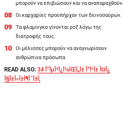
μπορούν να επιβιώσουν και να αναπαραχθούν.
08
Οι καρχαρίες προϋπήρχαν των δεινοσαύρων.
09
Τα φλαμίνγκο γίνονται ροζ λόγω της
διατροφής τους.
10
Οι μέλισσες μπορούν να αναγνωρίσουν
ανθρώπινα πρόσωπα.
READ ALSO:
34 Î“ÎµÎ³Î¿Î½ÏŒÏ„Î± Î“Î¹Î± Î¤Î¿
Î§Î±Î»Î±Î¶Î¯Î±Ï‚