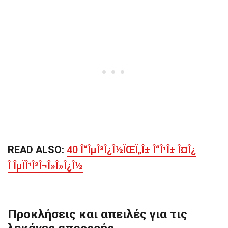
READ ALSO:
40 Î“ÎµÎ³Î¿Î½ÏŒÏ„Î± Î“Î¹Î± Î¤Î¿
Î ÎµÏÎ¹Î²Î¬Î»Î»Î¿Î½
Προκλήσεις και απειλές για τις