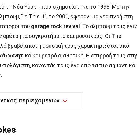
ό τη Νέα Υόρκη, που σχηματίστηκε το 1998. Με την
πουμ, "Is This It", το 2001, έφεραν μια νέα πνοή στη
τοπόροι του
garage rock revival
. Το άλμπουμ τους έγι
ς αμέτρητα συγκροτήματα και μουσικούς. Οι The
λά βραβεία και η μουσική τους χαρακτηρίζεται από
ικά φωνητικά και ρετρό αισθητική. Η επιρροή τους στη
νυπολόγιστη, κάνοντάς τους ένα από τα πιο σημαντικά
.
ίνακας περιεχομένων
okes