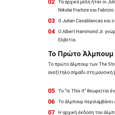
02
Τα αρχικά μέλη ήταν οι Jul
Nikolai Fraiture και Fabrizio
03
Ο Julian Casablancas και ο 
04
Ο Albert Hammond Jr. γνώρ
Ελβετία.
Το Πρώτο Άλμπουμ
Το πρώτο άλμπουμ των The Strok
ανεξίτηλο σημάδι στη μουσική 
05
Το "Is This It" θεωρείται
06
Το άλμπουμ περιλαμβάνει ε
07
Η αρχική έκδοση του άλμ