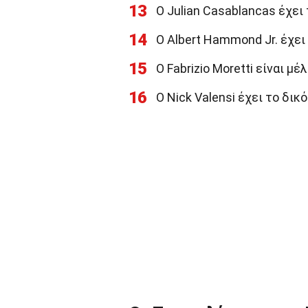
13
Ο Julian Casablancas έχει 
14
Ο Albert Hammond Jr. έχε
15
Ο Fabrizio Moretti είναι μέ
16
Ο Nick Valensi έχει το δικ