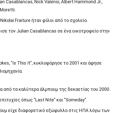
ian Casablancas, Nick Valensi, Albert Hammond Jr.,
 Moretti.
Nikolai Fraiture ήταν φίλοι από το σχολείο.
ισε τον Julian Casablancas σε ένα οικοτροφείο στην
es, "Is This It", κυκλοφόρησε το 2001 και άφησε
βιομηχανία.
 ένα από τα καλύτερα άλμπουμ της δεκαετίας του 2000.
πιτυχίες όπως "Last Nite" και "Someday".
πουμ είχε διαφορετικό εξώφυλλο στις ΗΠΑ λόγω των