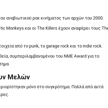
υ αναβιωτικού ροκ κινήματος των αρχών του 2000.
ic Monkeys και οι The Killers έχουν αναφέρει τους Th
ιχεία από το punk, το garage rock και το indie rock.
βεία, συμπεριλαμβανομένου του NME Award για το
τημα.
των Μελών
εριορίστηκαν μόνο στο συγκρότημα. Πολλά από αυτά
έρες.