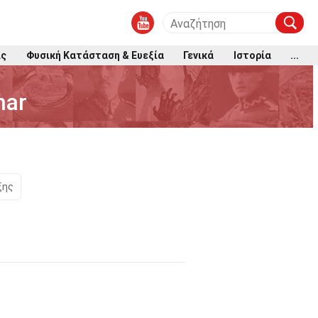
ις
Φυσική Κατάσταση & Ευεξία
Γενικά
Ιστορία
...
mar
ξης