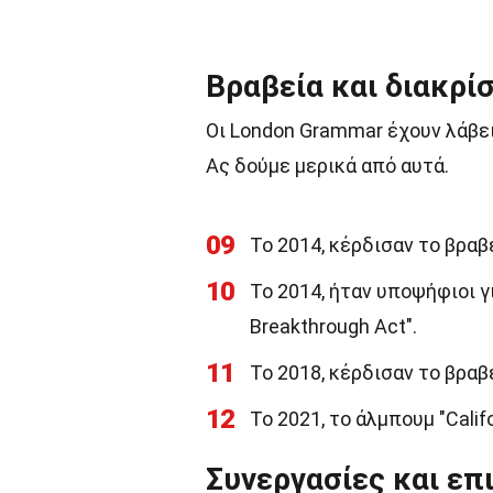
Βραβεία και διακρίσ
Οι London Grammar έχουν λάβει 
Ας δούμε μερικά από αυτά.
09
Το 2014, κέρδισαν το βραβεί
10
Το 2014, ήταν υποψήφιοι γι
Breakthrough Act".
11
Το 2018, κέρδισαν το βραβε
12
Το 2021, το άλμπουμ "Calif
Συνεργασίες και επ