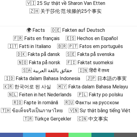
🇻🇮 25 Sự thật về Sharon Van Etten
🇿🇭 关于莎伦·范·埃滕的25个事实
🌍 Facts
🇩🇪 Fakten auf Deutsch
🇫🇷 Faits en français
🇪🇸 Hechos en Español
🇮🇹 Fatti in Italiano
🇧🇷 🇵🇹 Fatos em português
🇩🇰 Fakta på dansk
🇸🇪 Fakta på svenska
🇳🇴 Fakta på norsk
🇫🇮 Faktat suomeksi
🇸🇦 حقائق باللغة العربية
🇮🇳 हिंदी में तथ्य
🇮🇩 Fakta dalam Bahasa Indonesia
🇯🇵 日本語の事実
🇰🇷 한국어로 된 사실
🇲🇾 Fakta dalam Bahasa Melayu
🇳🇱 Feiten in het Nederlands
🇵🇱 Fakty po polsku
🇷🇴 Fapte în română
🇷🇺 Факты на русском
🇹🇭 ข้อเท็จจริงเป็นภาษาไทย
🇻🇳 Sự thật bằng tiếng Việt
🇹🇷 Türkçe Gerçekler
🇨🇳 中文事实