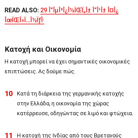
READ ALSO:
29 Î“ÎµÎ³Î¿Î½ÏŒÏ„Î± Î“Î¹Î± Î¤Î¿
ÎœÏŒÎ»Ï…Î½ÏƒÎ·
Κατοχή και Οικονομία
Η κατοχή μπορεί να έχει σημαντικές οικονομικές
επιπτώσεις. Ας δούμε πώς.
10
Κατά τη διάρκεια της γερμανικής κατοχής
στην Ελλάδα, η οικονομία της χώρας
κατέρρευσε, οδηγώντας σε λιμό και φτώχεια.
11
Η κατοχή της Ινδίας από τους Βρετανούς