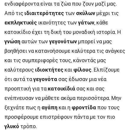
ενδιαφέροντα είναι τα ζώα που ζουν μαζί μας.
Από τις
ιδιαιτερότητες
των
σκύλων
μέχρι τις
εκπληκτικές
ικανότητες των
γάτων
, κάθε
κατοικίδιο έχει τη δική του μοναδική ιστορία. Η
γνώση
αυτών των
γεγονότων
μπορεί να μας
βοηθήσει να κατανοήσουμε καλύτερα τις ανάγκες
και τις συμπεριφορές τους, κάνοντάς μας
καλύτερους
ιδιοκτήτες
και
φίλους
. Ελπίζουμε
ότι αυτά τα
γεγονότα
σας έδωσαν μια νέα
προοπτική για τα
κατοικίδιά
σας και σας
ενέπνευσαν να μάθετε ακόμα περισσότερα. Μην
ξεχνάτε πως η
αγάπη
και η
φροντίδα
που τους
προσφέρουμε επιστρέφουν πάντα με τον πιο
γλυκό
τρόπο.