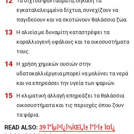
12
Τα δίχτυα-φαντάσματα, δηλαδή τα
εγκαταλελειμμένα δίχτυα, συνεχίζουν να
παγιδεύουν και να σκοτώνουν θαλάσσια ζώα.
13
Η αλιεία με δυναμίτη καταστρέφει τα
κοραλλιογενή υφάλους και τα οικοσυστήματα
τους.
14
Η χρήση χημικών ουσιών στην
υδατοκαλλιέργεια μπορεί να μολύνει τα νερά
και να επηρεάσει την υγεία των ψαριών.
15
Η κλιματική αλλαγή επηρεάζει τα θαλάσσια
οικοσυστήματα και τις περιοχές όπου ζουν
τα ψάρια.
READ ALSO:
39 Î“ÎµÎ³Î¿Î½ÏŒÏ„Î± Î“Î¹Î± Î¤Î¿