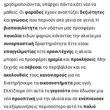
χρησιμοποιούνται, υπάρχει πάντα κάτι νέο να
μάθεις. Οι
ψαράδες
έχουν αναπτύξει
δεξιότητες
και
γνώσεις
που περνούν από γενιά σε γενιά. Η
βιοποικιλότητα
των υδάτων μας προσφέρει
ποικιλία
ειδών ψαριών, κάνοντας την αλιεία μια
συναρπαστική
δραστηριότητα. Είτε είσαι
επαγγελματίας
είτε
ερασιτέχνης
, η αλιεία
μπορεί να προσφέρει
ηρεμία
και
προκλήσεις
. Μην
ξεχνάς να
σέβεσαι
το περιβάλλον και να
ακολουθείς
τους
κανονισμούς
για να
διατηρήσουμε τα
οικοσυστήματα
μας υγιή.
Ελπίζουμε ότι αυτά τα
γεγονότα
σου έδωσαν μια
νέα
προοπτική
για την αλιεία και σε
ενέπνευσαν
να εξερευνήσεις περισσότερο αυτό το
παλιό