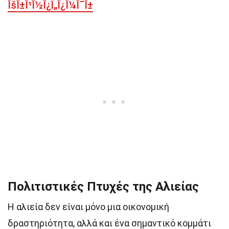
ÎšÎ±Î¹Î½Î¿Ï„Î¿Î¼Î¯Î±
Πολιτιστικές Πτυχές της Αλιείας
Η αλιεία δεν είναι μόνο μια οικονομική
δραστηριότητα, αλλά και ένα σημαντικό κομμάτι