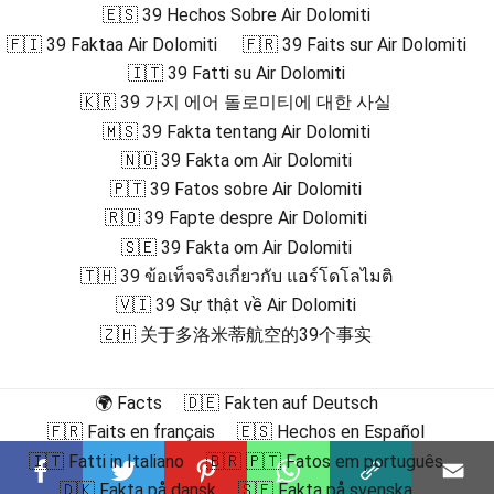
🇪🇸 39 Hechos Sobre Air Dolomiti
🇫🇮 39 Faktaa Air Dolomiti
🇫🇷 39 Faits sur Air Dolomiti
🇮🇹 39 Fatti su Air Dolomiti
🇰🇷 39 가지 에어 돌로미티에 대한 사실
🇲🇸 39 Fakta tentang Air Dolomiti
🇳🇴 39 Fakta om Air Dolomiti
🇵🇹 39 Fatos sobre Air Dolomiti
🇷🇴 39 Fapte despre Air Dolomiti
🇸🇪 39 Fakta om Air Dolomiti
🇹🇭 39 ข้อเท็จจริงเกี่ยวกับ แอร์โดโลไมติ
🇻🇮 39 Sự thật về Air Dolomiti
🇿🇭 关于多洛米蒂航空的39个事实
🌍 Facts
🇩🇪 Fakten auf Deutsch
🇫🇷 Faits en français
🇪🇸 Hechos en Español
🇮🇹 Fatti in Italiano
🇧🇷 🇵🇹 Fatos em português
🇩🇰 Fakta på dansk
🇸🇪 Fakta på svenska