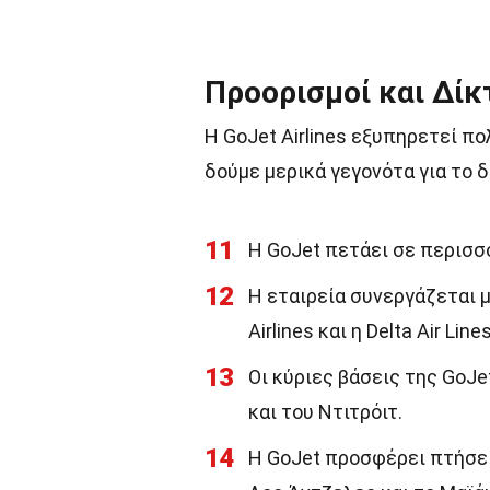
Προορισμοί και Δίκ
Η GoJet Airlines εξυπηρετεί π
δούμε μερικά γεγονότα για το 
11
Η GoJet πετάει σε περισσ
12
Η εταιρεία συνεργάζεται 
Airlines και η Delta Air Lines
13
Οι κύριες βάσεις της GoJe
και του Ντιτρόιτ.
14
Η GoJet προσφέρει πτήσει