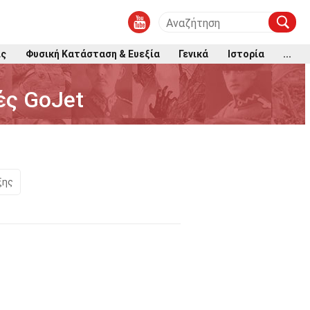
ις
Φυσική Κατάσταση & Ευεξία
Γενικά
Ιστορία
...
ές GoJet
ξης