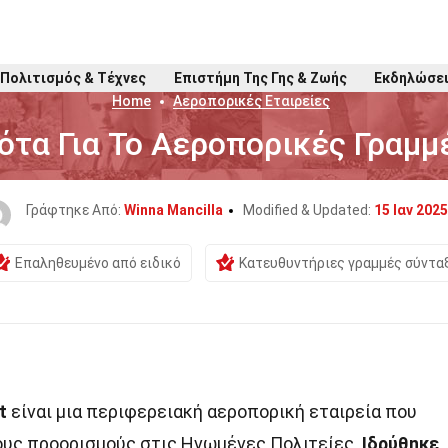
Πολιτισμός & Τέχνες
Επιστήμη Της Γης & Ζωής
Εκδηλώσε
Home
Αεροπορικές Εταιρείες
ότα Για Το Αεροπορικές Γραμμ
Γράφτηκε Από:
Winna Mancilla
Modified & Updated:
15 Ιαν 2025
Επαληθευμένο από ειδικό
Κατευθυντήριες γραμμές σύντα
t
είναι μια περιφερειακή αεροπορική εταιρεία που
υς προορισμούς στις Ηνωμένες Πολιτείες.
Ιδρύθηκε