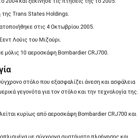
το 2004 και ξεκίνησε τις πτήσεις της το 2005.
 της Trans States Holdings.
ατοποιήθηκε στις 4 Οκτωβρίου 2005.
Σεντ Λούις του Μιζούρι.
 με μόλις 10 αεροσκάφη Bombardier CRJ700.
γία
ν σύγχρονο στόλο που εξασφαλίζει άνεση και ασφάλεια
ερικά γεγονότα για τον στόλο και την τεχνολογία της.
λείται κυρίως από αεροσκάφη Bombardier CRJ700 και
ξοπλισμένα με σύγχρονα συστήματα πλοήγησης και