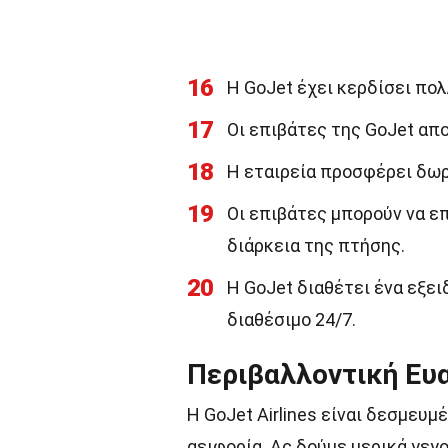
16
Η GoJet έχει κερδίσει πο
17
Οι επιβάτες της GoJet απ
18
Η εταιρεία προσφέρει δωρε
19
Οι επιβάτες μπορούν να επ
διάρκεια της πτήσης.
20
Η GoJet διαθέτει ένα εξε
διαθέσιμο 24/7.
Περιβαλλοντική Ευ
Η GoJet Airlines είναι δεσμευ
αειφορία. Ας δούμε μερικά γεγ