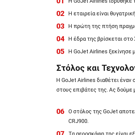
01
Η GoJet Airlines ιδρύθηκε 
02
Η εταιρεία είναι θυγατρική
03
Η πρώτη της πτήση πραγμ
04
Η έδρα της βρίσκεται στο 
05
Η GoJet Airlines ξεκίνησε
Στόλος και Τεχνολο
Η GoJet Airlines διαθέτει ένα
στους επιβάτες της. Ας δούμε μ
06
Ο στόλος της GoJet αποτε
CRJ900.
07
Τα αεροσκάφη της είναι ε