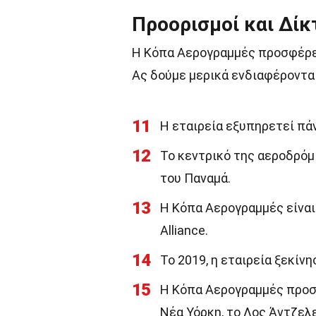
Προορισμοί και Δίκ
Η Κόπα Αερογραμμές προσφέρει
Ας δούμε μερικά ενδιαφέροντα 
11
Η εταιρεία εξυπηρετεί πά
12
Το κεντρικό της αεροδρόμ
του Παναμά.
13
Η Κόπα Αερογραμμές είναι
Alliance.
14
Το 2019, η εταιρεία ξεκίν
15
Η Κόπα Αερογραμμές προσ
Νέα Υόρκη, το Λος Άντζελε