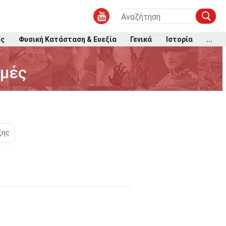
ις
Φυσική Κατάσταση & Ευεξία
Γενικά
Ιστορία
...
μμές
ξης