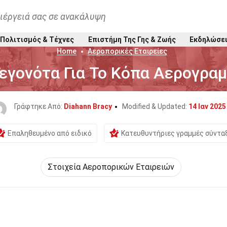
ιέργειά σας σε ανακάλυψη
Πολιτισμός & Τέχνες
Επιστήμη Της Γης & Ζωής
Εκδηλώσε
Home
Αεροπορικές Εταιρείες
Γεγονότα Για Το Κόπα Αερογρα
Γράφτηκε Από:
Diahann Bracy
Modified & Updated:
14 Ιαν 2025
Επαληθευμένο από ειδικό
Κατευθυντήριες γραμμές σύντα
Στοιχεία Αεροπορικών Εταιρειών